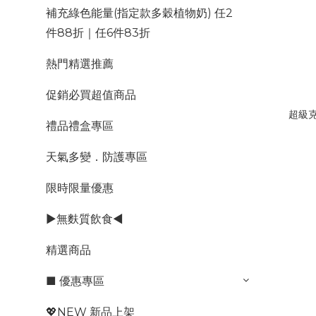
補充綠色能量(指定款多穀植物奶) 任2
件88折｜任6件83折
熱門精選推薦
促銷必買超值商品
超級
禮品禮盒專區
天氣多變．防護專區
限時限量優惠
►無麩質飲食◄
精選商品
■ 優惠專區
💖NEW 新品上架