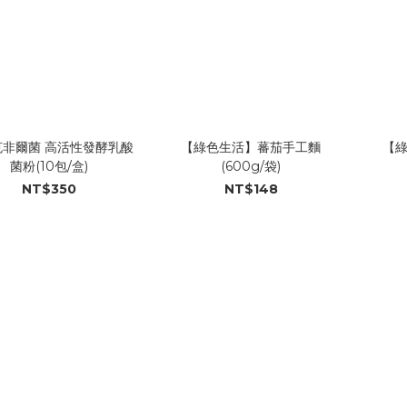
克非爾菌 高活性發酵乳酸
【綠色生活】蕃茄手工麵
【
菌粉(10包/盒)
(600g/袋)
NT$350
NT$148