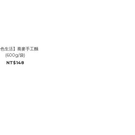
綠色生活】蕎麥手工麵
(600g/袋)
NT$148