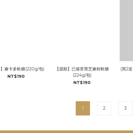
】麻卡多軟糖(220g/包)
【源順】已催芽黑芝麻粉軟糖
(買2
(224g/包)
NT$190
NT$190
1
2
3