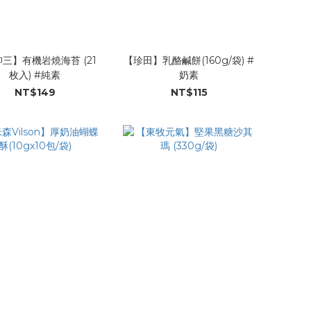
三】有機岩燒海苔 (21
【珍田】乳酪鹹餅(160g/袋) #
枚入) #純素
奶素
NT$149
NT$115