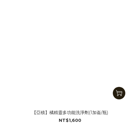
【亞積】橘精靈多功能洗淨劑(1加崙/瓶)
NT$1,600