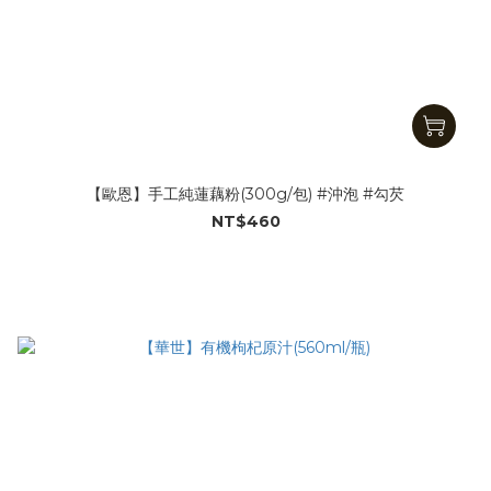
【歐恩】手工純蓮藕粉(300g/包) #沖泡 #勾芡
NT$460