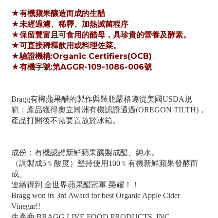
★有機蘋果釀造而成的生醋
★未經過濾、稀釋、加熱滅菌程序
★保留豐富且可食用的醋母，具珍貴的營養及酵素。
★可直接稀釋飲用或料理佐菜。
★驗證機構:Organic Certifiers(OCB)
★有機字號:第AGGR-109-1086-006號
Bragg有機蘋果醋的製作與裝瓶嚴格遵從美國USDA規
範；產品獲得奧立崗洲有機認證通過(OREGON TILTH)，
產品打開後不需要置放於冰箱。
成份：有機認證新鮮蘋果釀製成醋、純水。
（調製成5﹪酸度）堅持使用100﹪有機新鮮蘋果發酵而
成。
連續得到 全世界蘋果醋冠軍 榮耀！！
Bragg won its 3rd Award for best Organic Apple Cider
Vinegar!!
生產商:BRAGG LIVE FOOD PRODUCTS, INC