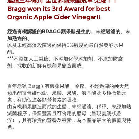
連續三年得到 全世界蘋果醋冠軍 榮耀！！
Bragg won its 3rd Award for best
Organic Apple Cider Vinegar!!
經過有機認證的BRAGG蘋果醋是生的、未經過濾的、未
加熱過的、
以及未經高溫殺菌過的保留5%酸度的最自然發酵水果
醋。
***不添加人工製糖、不添加化學添加劑、不添加防腐
劑，採收的新鮮有機蘋果釀造而成。
百年老號 Bragg’s 有機蘋果醋，冷榨、不經過濾的純天然
蘋果醋富含維他命、果膠、果酸、氨基酸及多種微量元
素，有助促進各類營養素的吸收。
由有機蘋果釀造而成的生醋，未經過濾、稀釋、未經加熱
滅菌程序，保留豐富且可食用的醋母（呈現雲網狀懸
浮），具有珍貴的營養及酵素，為本產品最大的價值與特
色。