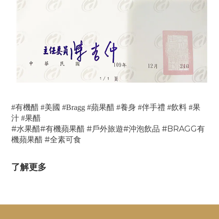
#有機醋 #美國 #Bragg #蘋果醋 #養身 #伴手禮 #飲料 #果
汁 #果醋
#水果醋#有機蘋果醋 #戶外旅遊#沖泡飲品 #BRAGG有
機蘋果醋 #
全素可食
了解更多