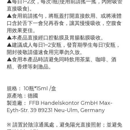
▲每日1~2次，每次1瓶(使用前請搖一搖，內附吸管
直接吸食)。
▲食用前請搖勻，將瓶蓋打開直接飲用、或將液體
口含於舌下一會兒再吞食，讓其慢慢吸收，空腹食
用效果更佳。
▲本產品直接經口腔黏膜及胃腸黏膜吸收。
▲建議成人每日1~2安瓶，發育期學生每日1安瓶，
開封後敬請儘速食用完畢勿久放。
▲食用本產品時請避免同時飲用茶葉、咖啡、酒
精、香煙等刺激品。
規格：
10瓶*15ml /盒
原產地：德國
製造廠： FFB Handelskontor GmbH
Max-
Eyth-Str. 39 89231 Neu-Ulm, Germany
※ 請置於陰涼通風處，避免陽光直接照射；並避免