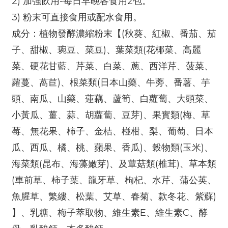
2) 加強飲用-每日早晚各食用2包。
3) 粉末可直接食用或配水食用。
成分：植物發酵濃縮粉末【(秋葵、紅椒、番茄、茄
子、甜椒、琬豆、菜豆)、葉菜類(花椰菜、高麗
菜、硬花甘藍、芹菜、白菜、蔥、西洋芹、菠菜、
蘿蔓、萵苣)、根菜類(日本山藥、牛蒡、番薯、芋
頭、南瓜、山藥、蓮藕、蘆筍、白蘿蔔、大頭菜、
小黃瓜、薑、蒜、胡蘿蔔、豆芽)、果實類(梅、草
莓、無花果、柿子、金桔、椪柑、梨、葡萄、日本
瓜、西瓜、橘、桃、蘋果、香瓜)、穀物類(玉米)、
海菜類(昆布、海藻嫩芽)、及蕈菇類(椎茸)、草本類
(車前草、柿子葉、龍牙草、枸杞、水芹、蒲公英、
魚腥草、繁縷、松葉、艾草、春菊、款冬花、紫蘇)
】、乳糖、梅子萃取物、維生素E、維生素C、酵