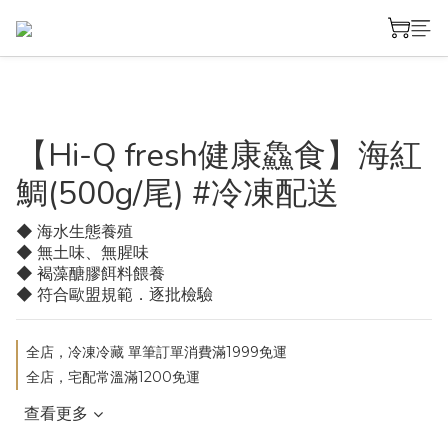
【Hi-Q fresh健康鱻食】海紅
鯛(500g/尾) #冷凍配送
◆ 海水生態養殖
◆ 無土味、無腥味
◆ 褐藻醣膠餌料餵養
◆ 符合歐盟規範．逐批檢驗
全店，冷凍冷藏 單筆訂單消費滿1999免運
全店，宅配常溫滿1200免運
查看更多