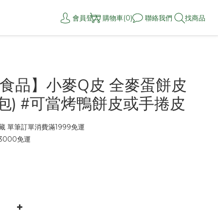
會員登入
購物車(0)
聯絡我們
找商品
食品】小麥Q皮 全麥蛋餅皮
片/包) #可當烤鴨餅皮或手捲皮
 單筆訂單消費滿1999免運
000免運