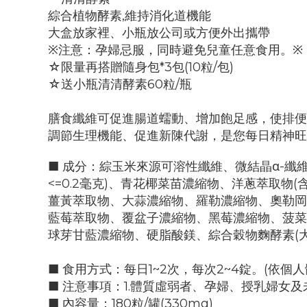
綜合植物酵素,維持消化道機能
大盒放家裡、小瓶放公司或方便外出攜帶
※注意：孕婦忌服，同時避免兒童任意食用。※
☆限量再搭贈隨身包*3包(10粒/包)
☆送小瓶清清酵素60粒/瓶
膳食
纖維可促進腸道蠕動、
增加飽足感，使排便
調節生理機能、促進新陳代謝，是您每日精神旺
■ 成分：綜玉米來源可溶性纖維、微結晶α-纖
<=0.2毫克)、青花椰菜苗濃縮物、洋蔥萃取
薑黃萃取物、大蒜濃縮物、羅勒濃縮物、奧勒岡
藍莓萃取物、覆盆子濃縮物、黑莓濃縮物、菠菜
球芽甘藍濃縮物、硬脂酸鎂、綜合穀物麴酵素(
■ 食用方式：每日1~2次，每次2~4錠。(依個
■ 注意事項：1.體質虛弱者、孕婦、授乳婦女及
■ 內容量：180粒/罐(330mg)