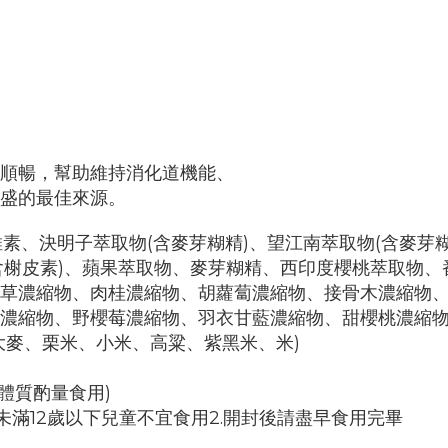
順暢，幫助維持消化道機能、
盛的最佳來源。
維素、決明子萃取物(含麥芽糊精)、望江南萃取物(含麥芽
物(含榭皮素)、蘋果萃取物、麥芽糊精、西印度櫻桃萃取
草濃縮物、肉桂濃縮物、胡蘿蔔濃縮物、接骨木濃縮物
濃縮物、野櫻莓濃縮物、羽衣甘藍濃縮物、甜櫻桃濃縮
大麥、栗米、小米、高粱、紫黑米、米)
人體質酌量食用)
未滿12歲以下兒童不宜食用2.開封後請盡早食用完畢