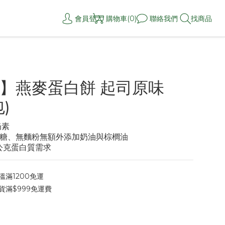
會員登入
購物車(0)
聯絡我們
找商品
】燕麥蛋白餅 起司原味
包)
奶素
糖、無麵粉無額外添加奶油與棕櫚油
7公克蛋白質需求
滿1200免運
貨滿$999免運費