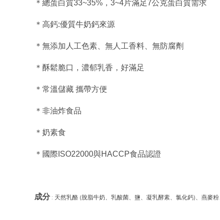
＊總蛋白質33~35%，3~4片滿足7公克蛋白質需求
＊高鈣:優質牛奶鈣來源
＊無添加人工色素、無人工香料、無防腐劑
＊酥鬆脆口，濃郁乳香，好滿足
＊常溫儲藏 攜帶方便
＊非油炸食品
＊奶素食
＊國際ISO22000與HACCP食品認證
成分
: 天然乳酪 (脫脂牛奶、乳酸菌、鹽、凝乳酵素、氯化鈣)、燕麥