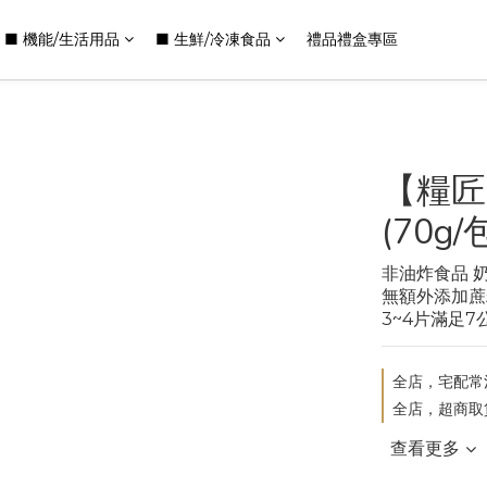
■ 機能/生活用品
■ 生鮮/冷凍食品
禮品禮盒專區
【糧匠
(70g/
非油炸食品 
無額外添加蔗
3~4片滿足
全店，宅配常溫
全店，超商取
查看更多