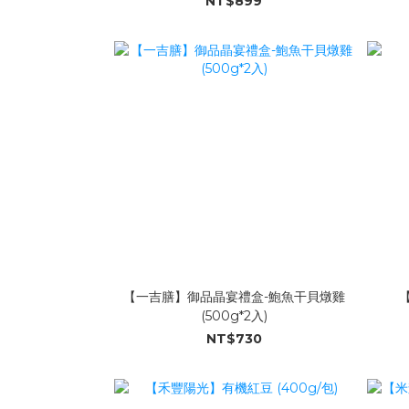
NT$899
【一吉膳】御品晶宴禮盒-鮑魚干貝燉雞
(500g*2入)
NT$730