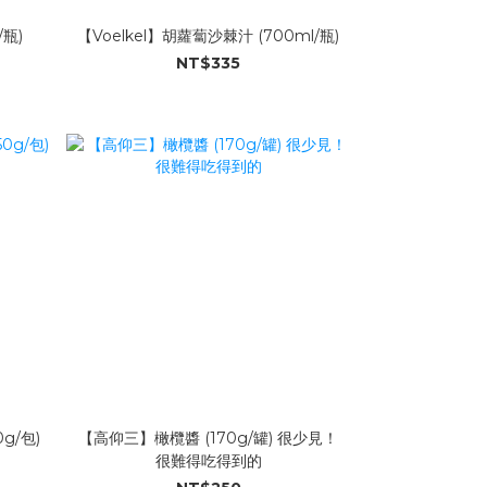
/瓶)
【Voelkel】胡蘿蔔沙棘汁 (700ml/瓶)
NT$335
g/包)
【高仰三】橄欖醬 (170g/罐) 很少見！
很難得吃得到的