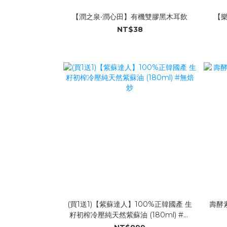
【潤之泉‧潤心田】有機雙膠黑木耳飲
【樂
NT$38
(買1送1)【紫蘇達人】100%正韓國產 生
壽酵素
籽初榨冷壓純天然紫蘇油 (180ml) #無
焙炒