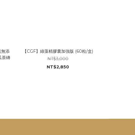
然無添
【CGF】綠藻精膠囊加強版 (60粒/盒)
瓜茶磚
NT$3,000
NT$2,850