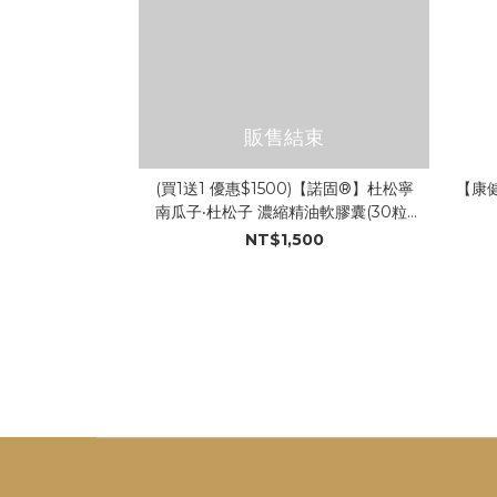
販售結束
(買1送1 優惠$1500)【諾固®】杜松寧
【康健
南瓜子‧杜松子 濃縮精油軟膠囊(30粒/
盒)
NT$1,500