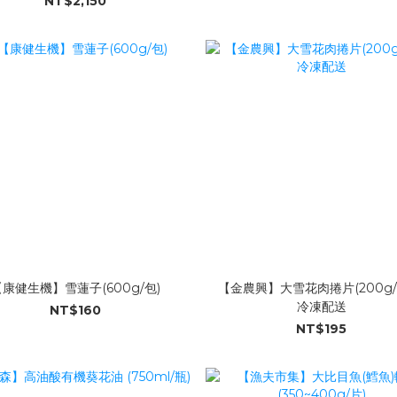
NT$2,150
【康健生機】雪蓮子(600g/包)
【金農興】大雪花肉捲片(200g/盒
冷凍配送
NT$160
NT$195