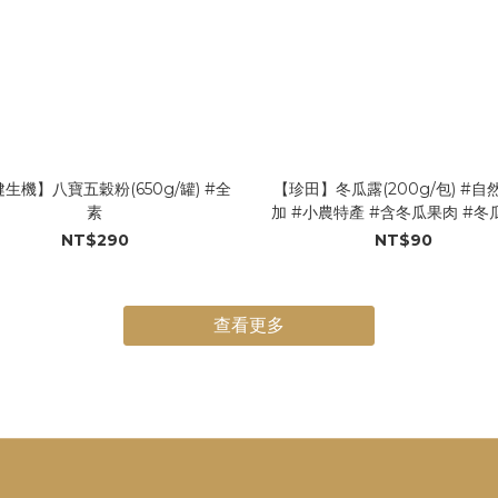
生機】八寶五穀粉(650g/罐) #全
【珍田】冬瓜露(200g/包) #自
素
加 #小農特產 #含冬瓜果肉 #冬
NT$290
NT$90
查看更多