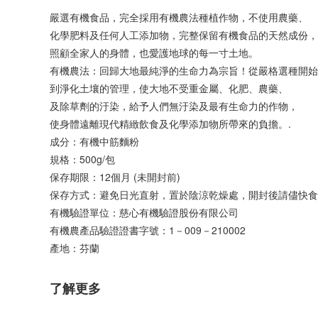
嚴選有機食品，完全採用有機農法種植作物，不使用農藥、
化學肥料及任何人工添加物，完整保留有機食品的天然成份，
照顧全家人的身體，也愛護地球的每一寸土地。 
有機農法：回歸大地最純淨的生命力為宗旨！從嚴格選種開始
到淨化土壤的管理，使大地不受重金屬、化肥、農藥、
及除草劑的汙染，給予人們無汙染及最有生命力的作物，
使身體遠離現代精緻飲食及化學添加物所帶來的負擔。.
成分：有機中筋麵粉
規格：500g/包
保存期限：12個月 (未開封前) 
保存方式：避免日光直射，置於陰涼乾燥處，開封後請儘快食
有機驗證單位：慈心有機驗證股份有限公司 
有機農產品驗證證書字號：1－009－210002
產地：芬蘭
了解更多