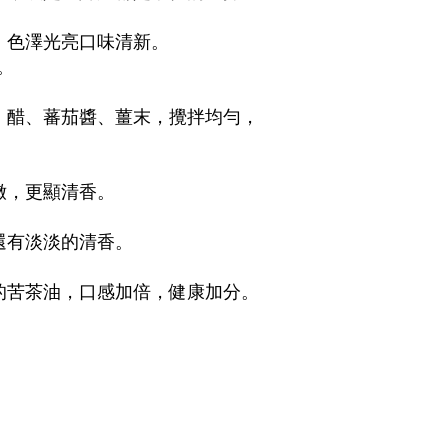
，色澤光亮口味清新。
。
油、醋、蕃茄醬、薑末，攪拌均勻，
嫩，更顯清香。
還有淡淡的清香。
許的苦茶油，口感加倍，健康加分。