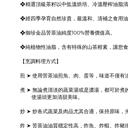
❖精選頂級茶籽以中低溫烘培、冷溫壓榨油脂
❖經四季孕育自然珍貴，最溫和、清補之食用
❖御珍金品苦茶油純度100%營養價值高。
❖純植物性油脂，含有特殊的山茶柑素，讓您
【烹調料理方式】
煎 ➤ 使用苦茶油煎魚、肉、蛋等，味道不僅有
煮 ➤ 無論煮清淡的蔬菜湯或是濃湯，都可於
使湯頭更加清甜美味。
炒 ➤ 炒各式蔬菜及肉品尤其合適，保持原味，
炸 ➤ 苦茶油油質穩定性高，炸魚、炸蝦、炸