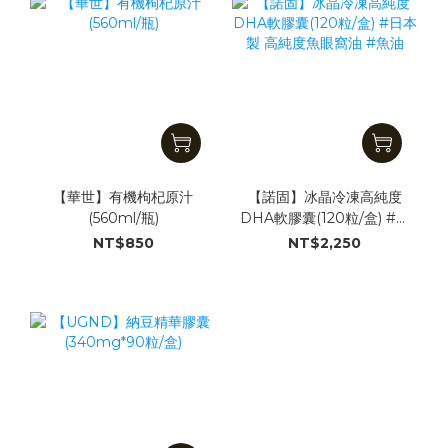
【華世】有機枸杞原汁
【諾固】冰晶冷凍高純度
(560ml/瓶)
DHA軟膠囊(120粒/盒) #日
本製 高純度魚眼窩油 #魚
NT$850
NT$2,250
油