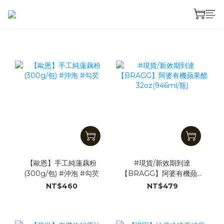
【歐恩】手工純蓮藕粉
#現貨/新效期到達
(300g/包) #沖泡 #勾芡
【BRAGG】阿婆有機蘋果
醋 32oz(946ml/瓶)
NT$460
NT$479