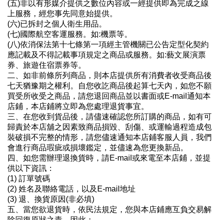
(五)非以有形媒介提供之數位內容或一經提供即為完成之線
上服務，經您事先同意始提供。
(六)已拆封之個人衛生用品。
(七)國際航空客運服務。如:機票等。
(八)依消保法第十七條第一項經主管機關已公告定型化契約
應記載及不得記載事項規定之商品或服務。如:藝文展演票
券、旅遊住宿票券等。
二、如非前條所列商品，則本店提供所有消費者收受商品後
七天猶豫期之權利。自您收訖商品後起算七天內，如您不願
買受所收受之商品，請您退回商品並以書面或E-mail通知本
店鋪，本店鋪將立即為您處理退貨事宜。
三、在您收到貨品後，請儘速確認您所訂購的商品，如有可
歸責於本店舖之因素致商品損毀、刮傷、或運輸過程造成包
裝破損不完整的情形，請您儘速通知本店鋪客服人員，我們
會進行商品瑕疵或損壞鑑定，並儘速為您更換新品。
四、如您需辦理退換貨時，請E-mail或來電至本店鋪，並提
供以下資訊：
(1) 訂單號碼
(2) 姓名及聯絡電話，以及E-mail地址
(3) 退、換貨原因(非必填)
五、當您欲退貨時，依民法規定，您與本店鋪應互負交易解
除回復原狀之責，因此：