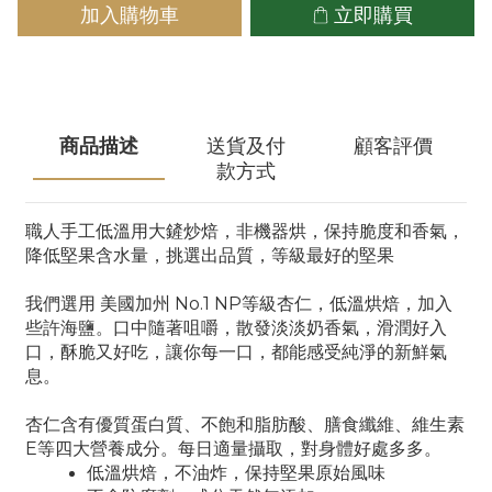
加入購物車
立即購買
商品描述
送貨及付
顧客評價
款方式
職人手工低溫用大鏟炒焙，非機器烘，保持脆度和香氣，
降低堅果含水量，挑選出品質，等級最好的堅果
我們選用 美國加州 No.1 NP等級杏仁，低溫烘焙，加入
些許海鹽。口中隨著咀嚼，散發淡淡奶香氣，滑潤好入
口，酥脆又好吃，讓你每一口，都能感受純淨的新鮮氣
息。
杏仁含有優質蛋白質、不飽和脂肪酸、膳食纖維、維生素
E等四大營養成分。每日適量攝取，對身體好處多多。
低溫烘焙，不油炸，保持堅果原始風味