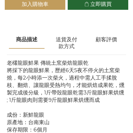
加入購物車
立即購買
商品描述
送貨及付
顧客評價
款方式
老欉龍眼鮮果 傳統土窯柴焙龍眼乾
將採下的龍眼鮮果，歷經6天5夜不停火的土窯柴
燒，每2小時添一次柴火，過程中需人工手揉脫
枝、翻焙、讓龍眼受熱均勻，才能烘焙成果乾，燻
製完成後分級，1斤帶殼龍眼乾需3斤龍眼鮮果烘燻
; 1斤龍眼肉則需要9斤龍眼鮮果烘燻而成
成份：新鮮龍眼
原產地：台南東山
保存期限：6個月