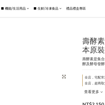
■ 機能/生活用品
■ 生鮮/冷凍食品
禮品禮盒專區
壽酵素Ne
本原裝
壽酵素是集合
酵及酵母發酵
全店，宅配常溫
全店，超商取
查看更多
NT$2,150