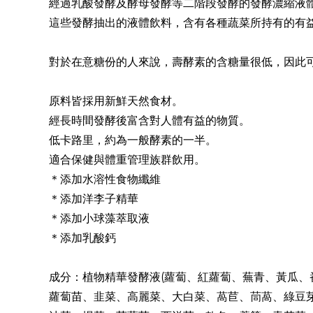
經過乳酸發酵及酵母發酵等二階段發酵的發酵濃縮液
這些發酵抽出的液體飲料，含有各種蔬菜所持有的有益成
對於在意糖份的人來說，壽酵素的含糖量很低，因此
原料皆採用新鮮天然食材。
經長時間發酵後富含對人體有益的物質。
低卡路里，約為一般酵素的一半。
適合保健與體重管理族群飲用。
＊添加水溶性食物纖維
＊添加洋李子精華
＊添加小球藻萃取液
＊添加乳酸鈣
成分：植物精華發酵液(蘿蔔、紅蘿蔔、蕪青、黃瓜、
蘿蔔苗、韭菜、高麗菜、大白菜、萵苣、茼萵、綠豆