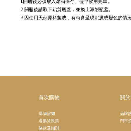
1.開瓶後必須放入冰箱保存、儘早飲用完畢。
2.開瓶後請取下鋁質瓶蓋，並換上添附瓶蓋。
3.因使用天然原料製成，有時會呈現沉澱或變色的情
首次購物
關於
購物需知
品牌
退換貨政策
門市
條款及細則