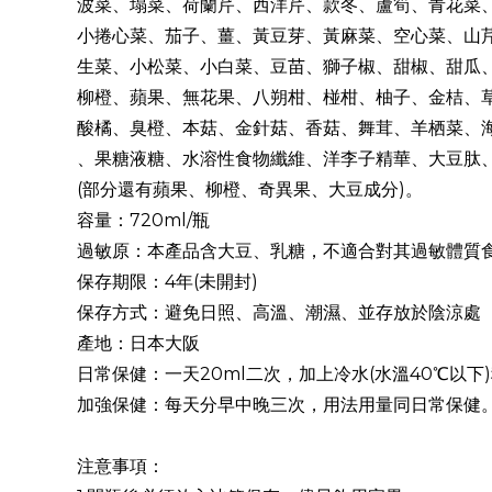
波菜、塌菜、荷蘭芹、西洋芹、款冬、蘆筍、青花菜
小捲心菜、茄子、薑、黃豆芽、黃麻菜、空心菜、山
生菜、小松菜、小白菜、豆苗、獅子椒、甜椒、甜瓜
柳橙、蘋果、無花果、八朔柑、椪柑、柚子、金桔、
酸橘、臭橙、本菇、金針菇、香菇、舞茸、羊栖菜、海
、果糖液糖、水溶性食物纖維、洋李子精華、大豆肽、
(部分還有蘋果、柳橙、奇異果、大豆成分)。
容量：720ml/瓶
過敏原：本產品含大豆、乳糖，不適合對其過敏體質
保存期限：4年(未開封)
保存方式：避免日照、高溫、潮濕、並存放於陰涼處
產地：日本大阪
日常保健：一天20ml二次，加上冷水(水溫40℃以
加強保健：每天分早中晚三次，用法用量同日常保健
注意事項：