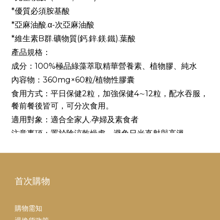
*優質必須胺基酸
*亞麻油酸.α-次亞麻油酸
*維生素B群.礦物質(鈣.鋅.鎂.鐵).葉酸
產品規格：
成分：100%極品綠藻萃取精華營養素、植物膠、純水
內容物：360mg×60粒/植物性膠囊
食用方式：平日保健2粒，加強保健4∼12粒，配水吞服，
餐前餐後皆可，可分次食用。
適用對象：適合全家人.孕婦及素食者
注意事項：置於陰涼乾燥處，避免日光直射與高溫。
首次購物
購物需知