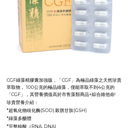
CGF綠藻精膠囊加強版，「CGF」為極品綠藻之天然珍貴
萃取物， 100公克的極品綠藻，僅能萃取不到4公克的
「CGF」，其營養價值高於市售藻類商品+綜合維他命!
珍貴營養介紹：
*超氧化物歧化酶(SOD).榖胱甘肽(GSH)
*綠藻多醣體
*完整核酸（RNA, DNA)