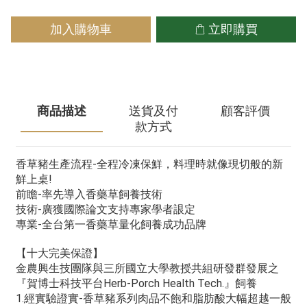
加入購物車
立即購買
商品描述
送貨及付
顧客評價
款方式
香草豬生產流程-全程冷凍保鮮，料理時就像現切般的新
鮮上桌!
前瞻-率先導入香藥草飼養技術
技術-廣獲國際論文支持專家學者詪定
專業-全台第一香藥草量化飼養成功品牌
【十大完美保證】
金農興生技團隊與三所國立大學教授共組研發群發展之
『賀博士科技平台Herb-Porch Health Tech.』飼養
1.經實驗證實-香草豬系列肉品不飽和脂肪酸大幅超越一般