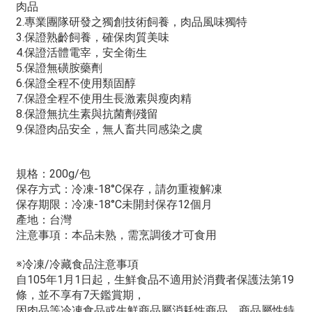
肉品
2.專業團隊研發之獨創技術飼養，肉品風味獨特
3.保證熟齡飼養，確保肉質美味
4.保證活體電宰，安全衛生
5.保證無磺胺藥劑
6.保證全程不使用類固醇
7.保證全程不使用生長激素與瘦肉精
8.保證無抗生素與抗菌劑殘留
9.保證肉品安全，無人畜共同感染之虞
規格：200g/包
保存方式：冷凍-18°C保存，請勿重複解凍
保存期限：冷凍-18°C未開封保存12個月
產地：台灣
注意事項：本品未熟，需烹調後才可食用
※冷凍/冷藏食品注意事項
自105年1月1日起，生鮮食品不適用於消費者保護法第19
條，並不享有7天鑑賞期，
因肉品等冷凍食品或生鮮商品屬消耗性商品，商品屬性特