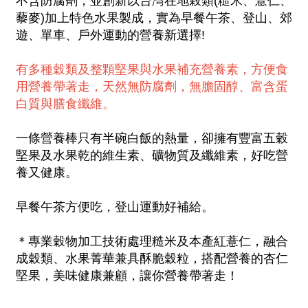
不含防腐劑，並創新以台灣在地榖類(糙米、薏仁、
藜麥)加上特色水果製成，實為早餐午茶、登山、郊
遊、單車、戶外運動的營養新選擇!
有多種穀類及整顆堅果與水果補充營養素，方便食
用營養帶著走，天然無防腐劑，無膽固醇、富含蛋
白質與膳食纖維。
一條營養棒只有半碗白飯的熱量，卻擁有豐富五穀
堅果及水果乾的維生素、礦物質及纖維素，好吃營
養又健康。
早餐午茶方便吃，登山運動好補給。
＊專業穀物加工技術處理糙米及本產紅薏仁，融合
成穀類、水果菁華兼具酥脆穀粒，搭配營養的杏仁
堅果，美味健康兼顧，讓你營養帶著走！