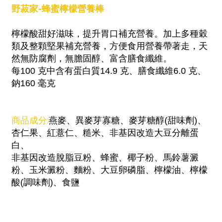
野菽家-蜂蜜檸檬營養棒
檸檬酸甜好滋味，提升胃口補充營養。加上多種穀
類及整顆堅果補充營養，方便食用營養帶著走，天
然無防腐劑，無膽固醇、富含膳食纖維。
每100 克中含有蛋白質14.9 克、膳食纖維6.0 克、
鈉160 毫克
商品成分:
燕麥、異麥芽寡糖、麥芽糖醇(甜味劑)、
杏仁果、紅薏仁、糙米、非基因改造大豆分離蛋
白、
非基因改造脫脂豆粉、蜂蜜、椰子粉、馬鈴薯澱
粉、玉米澱粉、麵粉、大豆卵磷脂、檸檬油、檸檬
酸(調味劑)、食鹽