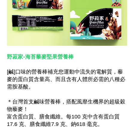
野菽家-海苔藜麥堅果營養棒
[鹹]口味的營養棒補充您運動中流失的電解質，藜
麥的蛋白質含量高、而且含有人體所必需的八種必
需胺基酸。
＊台灣首支鹹味營養棒，搭配風靡生機界的超級穀
物藜麥！
富含蛋白質、膳食纖維。每100 克中含有蛋白質
17.6 克、膳食纖維7.9 克、鈉618 毫克。