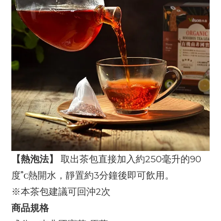
250
90
【熱泡法】
取出茶包直接加入約
毫升的
3
度
˚
熱開水，靜置約
分鐘後即可飲用。
C
2
※
本茶包建議可回沖
次
商品規格