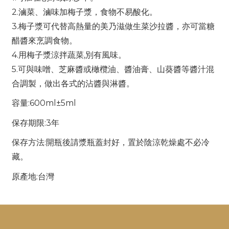
2.滷菜、滷味加梅子漿，食物不易酸化。
3.梅子漿可代替高熱量的美乃滋做生菜沙拉醬，亦可當糖
醋醬來烹調食物。
4.用梅子漿涼拌蔬菜,別有風味。
5.可與味噌、芝麻醬或橄欖油、醬油膏、山葵醬等醬汁混
合調製，做出各式的沾醬與淋醬。
容量:600ml±5ml
保存期限:3年
保存方法:開瓶後請漿瓶蓋封好，置於陰涼乾燥處不必冷
藏。
原產地:台灣