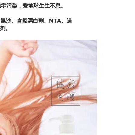
地零污染，愛地球生生不息。
氯沙、含氯漂白劑、NTA、過
性劑。