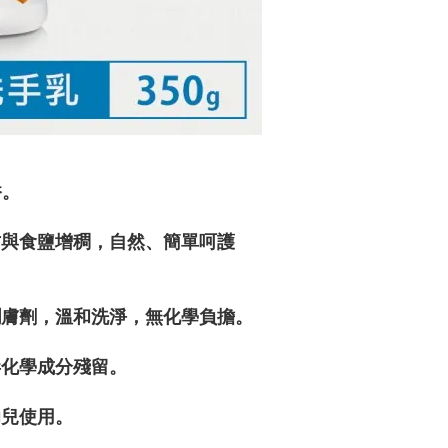
香。
方與食鹽增稠，自然、簡單呵護
潤膚劑，溫和洗淨，無化學負擔。
毒化學成分殘留。
幼兒使用。