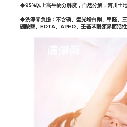
◆95%以上高生物分解度，自然分解，河川土
◆洗淨零負擔：不含磷、螢光增白劑、甲醛、三
硼酸鹽、EDTA、APEO、壬基苯酚類界面活