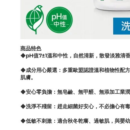
商品特色
◆pH值7±1溫和中性，自然清新，散發淡雅清
◆成分用心嚴選：多重歐盟認證溫和植物性配
肌膚。
◆安心零負擔：無皂鹼、無甲醛、無添加工業
◆洗淨不殘留：趕走細菌好安心，不必擔心有
◆低敏不刺激：適合秋冬乾癢、過敏肌，與嬰