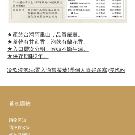
★產於台灣阿里山，品質嚴選。
★茶乾有甘蔗香，泡飲有蘭花香。
★入口層次分明，喉頭不斷生津。
★保存期限2年。
冷飲浸泡法:置入適當茶葉(憑個人喜好多寡)浸泡約
2-6小時以上，即可飲用(冷藏後飲之風味更佳)
首次購物
購物需知
退換貨政策