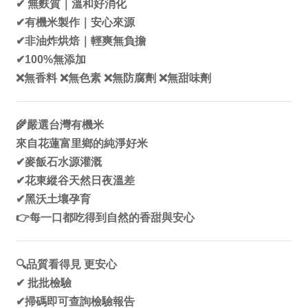
✔
無麩質｜
溫和好消化
✔
有機米製作｜安心來源
✔
非油炸烘焙｜輕爽無負擔
✔
100%
無添加
❌
無香料
❌
無色素
❌
無防腐劑
❌
無甜味劑
🌾
嚴選台灣有機米
來自花蓮富里鄉的純淨好米
✔
麥飯石水源灌溉
✔
花東縱谷天然日夜溫差
✔
黑沃土壤孕育
👉
每一口都吃得到自然的香甜與安心
🔍
品質看得見 更安心
✔
批批檢驗
✔
掃碼即可查詢檢驗報告