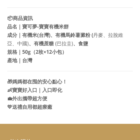
📦
商品資訊
-
品名｜寶可夢
寶寶有機米餅
(
)
(
成分｜有機米
台灣
、有機馬鈴薯澱粉
丹麥、拉脫維
)
)
亞、中國
、有機蔗糖
(
巴拉圭
、食鹽
50g
2
×12
規格｜
（
枚
小包）
產地｜台灣
🎁
媽媽都在囤的安心點心！
👶
寶寶好入口｜入口即化
💼
外出攜帶超方便
💛
送禮自用都超療癒